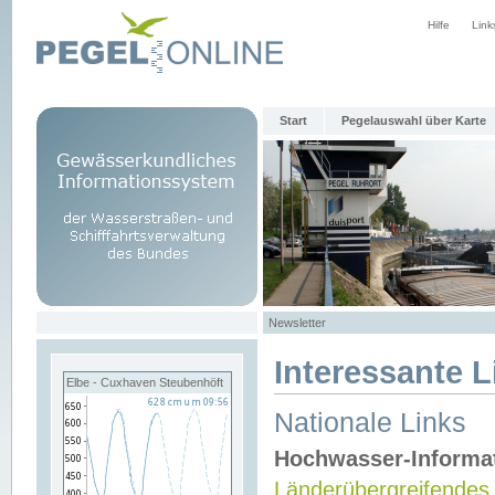
Hilfe
Link
Start
Pegelauswahl über Karte
Newsletter
Interessante L
Elbe - Cuxhaven Steubenhöft
Nationale Links
Hochwasser-Informa
Länderübergreifendes