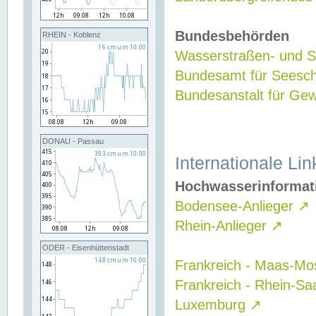
Bundesbehörden
RHEIN - Koblenz
Wasserstraßen- und Sc
Bundesamt für Seesch
Bundesanstalt für G
DONAU - Passau
Internationale Lin
Hochwasserinformat
Bodensee-Anlieger
↗
Rhein-Anlieger
↗
ODER - Eisenhüttenstadt
Frankreich - Maas-Mo
Frankreich - Rhein-Sa
Luxemburg
↗