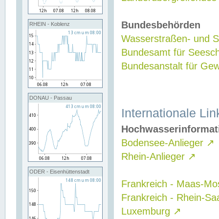
Bundesbehörden
RHEIN - Koblenz
Wasserstraßen- und Sc
Bundesamt für Seesch
Bundesanstalt für G
DONAU - Passau
Internationale Lin
Hochwasserinformat
Bodensee-Anlieger
↗
Rhein-Anlieger
↗
ODER - Eisenhüttenstadt
Frankreich - Maas-Mo
Frankreich - Rhein-Sa
Luxemburg
↗