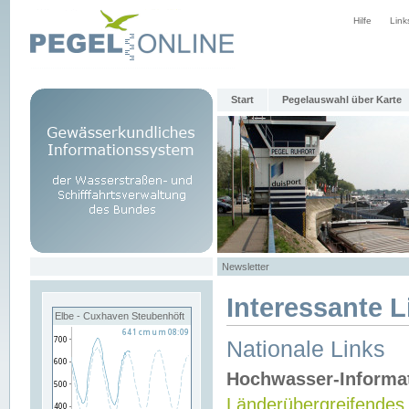
Hilfe
Link
Start
Pegelauswahl über Karte
Newsletter
Interessante L
Elbe - Cuxhaven Steubenhöft
Nationale Links
Hochwasser-Informa
Länderübergreifendes