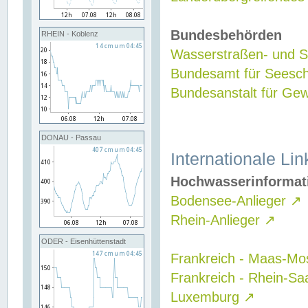
Bundesbehörden
RHEIN - Koblenz
Wasserstraßen- und Sc
Bundesamt für Seesch
Bundesanstalt für G
DONAU - Passau
Internationale Lin
Hochwasserinformat
Bodensee-Anlieger
↗
Rhein-Anlieger
↗
ODER - Eisenhüttenstadt
Frankreich - Maas-Mo
Frankreich - Rhein-Sa
Luxemburg
↗