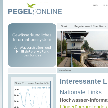
Hilfe
Link
Start
Pegelauswahl über Karte
Newsletter
Interessante L
Elbe - Cuxhaven Steubenhöft
Nationale Links
Hochwasser-Informa
Länderübergreifendes