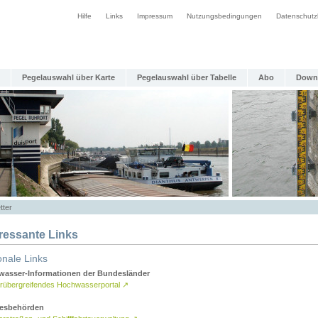
Hilfe
Links
Impressum
Nutzungsbedingungen
Datenschutz
Pegelauswahl über Karte
Pegelauswahl über Tabelle
Abo
Down
tter
eressante Links
onale Links
asser-Informationen der Bundesländer
rübergreifendes Hochwasserportal
↗
esbehörden