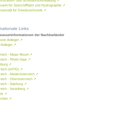
rstraßen- und Schifffahrtsverwaltung
↗
samt für Seeschifffahrt und Hydrographie
↗
sanstalt für Gewässerkunde
↗
rnationale Links
asserinformationen der Nachbarländer
see-Anlieger
↗
-Anlieger
↗
reich - Maas-Mosel
↗
reich - Rhein-Saar
↗
mburg
↗
reich (eHYD)
↗
reich - Niederösterreich
↗
reich - Oberösterreich
↗
reich - Salzburg
↗
eich - Vorarlberg
↗
eiz
↗
chien
↗