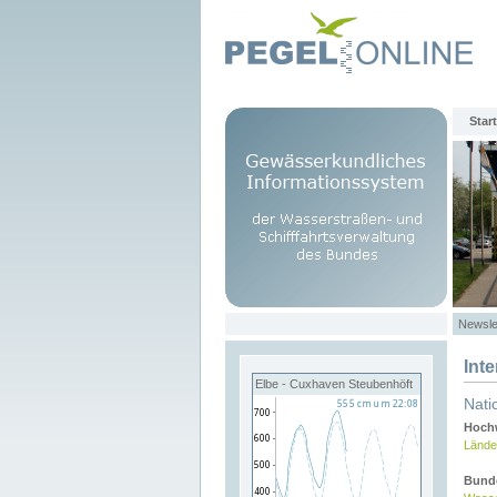
Start
Newsle
Int
Elbe - Cuxhaven Steubenhöft
Nati
Hochw
Lände
Bund