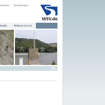
hinweise
Einstellungen
loads
Webservices