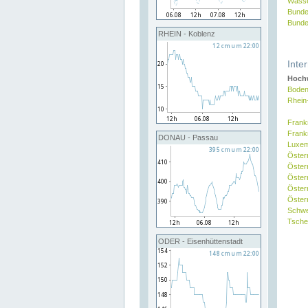
Wasse
Bunde
Bunde
RHEIN - Koblenz
Inte
Hochw
Boden
Rhein
Frank
Frank
DONAU - Passau
Luxe
Öster
Öster
Öster
Öster
Österr
Schw
Tsche
ODER - Eisenhüttenstadt