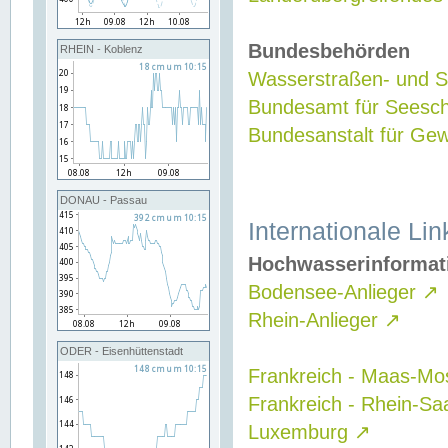
Bundesbehörden
RHEIN - Koblenz
Wasserstraßen- und Sc
Bundesamt für Seesch
Bundesanstalt für G
DONAU - Passau
Internationale Lin
Hochwasserinformat
Bodensee-Anlieger
↗
Rhein-Anlieger
↗
ODER - Eisenhüttenstadt
Frankreich - Maas-Mo
Frankreich - Rhein-Sa
Luxemburg
↗