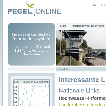
Hilfe
Link
Start
Pegelauswahl über Karte
Newsletter
Interessante L
Elbe - Cuxhaven Steubenhöft
Nationale Links
Hochwasser-Informa
Länderübergreifendes