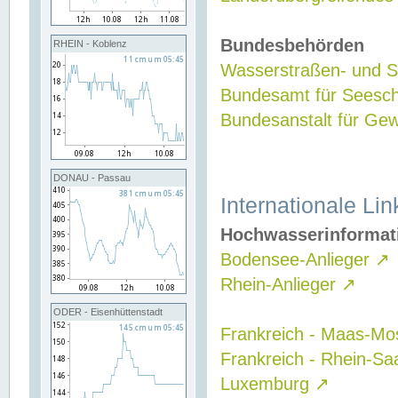
Bundesbehörden
RHEIN - Koblenz
Wasserstraßen- und Sc
Bundesamt für Seesch
Bundesanstalt für G
DONAU - Passau
Internationale Lin
Hochwasserinformat
Bodensee-Anlieger
↗
Rhein-Anlieger
↗
ODER - Eisenhüttenstadt
Frankreich - Maas-Mo
Frankreich - Rhein-Sa
Luxemburg
↗