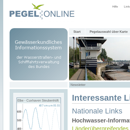
Hilfe
Link
Start
Pegelauswahl über Karte
Newsletter
Interessante L
Elbe - Cuxhaven Steubenhöft
Nationale Links
Hochwasser-Informa
Länderübergreifendes