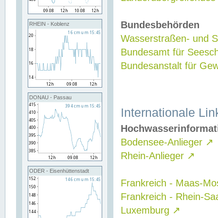
Bundesbehörden
RHEIN - Koblenz
Wasserstraßen- und Sc
Bundesamt für Seesch
Bundesanstalt für G
DONAU - Passau
Internationale Lin
Hochwasserinformat
Bodensee-Anlieger
↗
Rhein-Anlieger
↗
ODER - Eisenhüttenstadt
Frankreich - Maas-Mo
Frankreich - Rhein-Sa
Luxemburg
↗