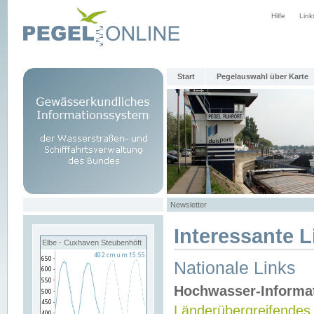
Hilfe
Link
Start
Pegelauswahl über Karte
Newsletter
Interessante L
Elbe - Cuxhaven Steubenhöft
Nationale Links
Hochwasser-Informa
Länderübergreifendes