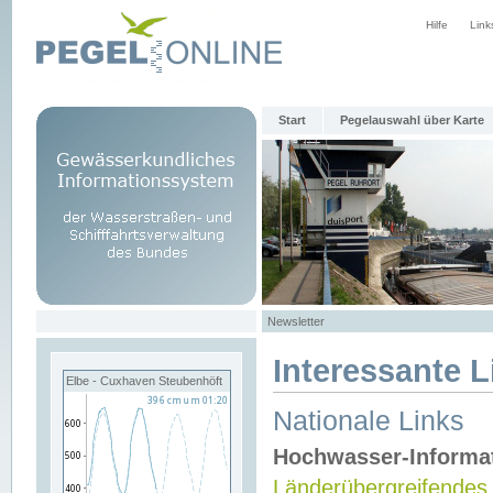
Hilfe
Link
Start
Pegelauswahl über Karte
Newsletter
Interessante L
Elbe - Cuxhaven Steubenhöft
Nationale Links
Hochwasser-Informa
Länderübergreifendes