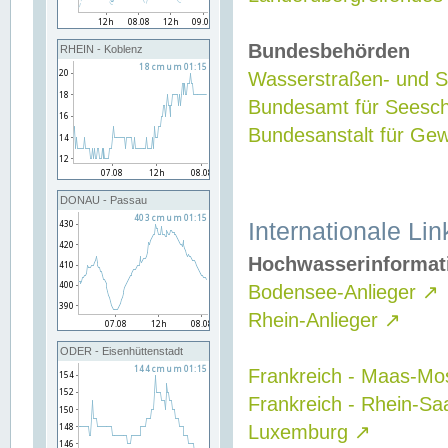
Bundesbehörden
RHEIN - Koblenz
Wasserstraßen- und Sc
Bundesamt für Seesch
Bundesanstalt für G
DONAU - Passau
Internationale Lin
Hochwasserinformat
Bodensee-Anlieger
↗
Rhein-Anlieger
↗
ODER - Eisenhüttenstadt
Frankreich - Maas-Mo
Frankreich - Rhein-Sa
Luxemburg
↗