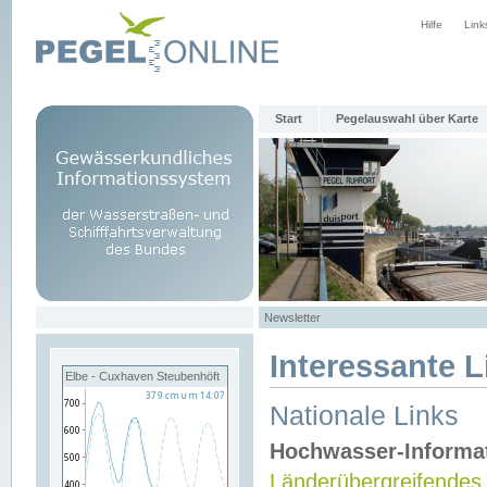
Hilfe
Link
Start
Pegelauswahl über Karte
Newsletter
Interessante L
Elbe - Cuxhaven Steubenhöft
Nationale Links
Hochwasser-Informa
Länderübergreifendes