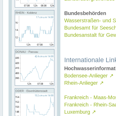
Bundesbehörden
RHEIN - Koblenz
Wasserstraßen- und Sc
Bundesamt für Seesch
Bundesanstalt für G
DONAU - Passau
Internationale Lin
Hochwasserinformat
Bodensee-Anlieger
↗
Rhein-Anlieger
↗
ODER - Eisenhüttenstadt
Frankreich - Maas-Mo
Frankreich - Rhein-Sa
Luxemburg
↗