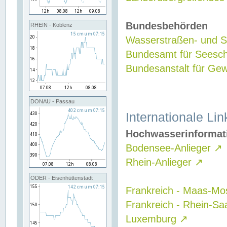
Bundesbehörden
RHEIN - Koblenz
Wasserstraßen- und Sc
Bundesamt für Seesch
Bundesanstalt für G
DONAU - Passau
Internationale Lin
Hochwasserinformat
Bodensee-Anlieger
↗
Rhein-Anlieger
↗
ODER - Eisenhüttenstadt
Frankreich - Maas-Mo
Frankreich - Rhein-Sa
Luxemburg
↗