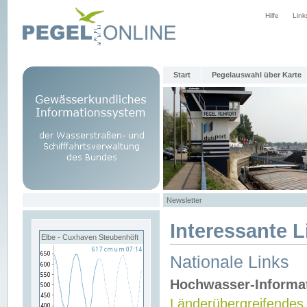
Hilfe
Link
Start
Pegelauswahl über Karte
Newsletter
Interessante L
Elbe - Cuxhaven Steubenhöft
Nationale Links
Hochwasser-Informa
Länderübergreifendes