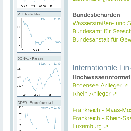
Bundesbehörden
RHEIN - Koblenz
Wasserstraßen- und Sc
Bundesamt für Seesch
Bundesanstalt für G
DONAU - Passau
Internationale Lin
Hochwasserinformat
Bodensee-Anlieger
↗
Rhein-Anlieger
↗
ODER - Eisenhüttenstadt
Frankreich - Maas-Mo
Frankreich - Rhein-Sa
Luxemburg
↗