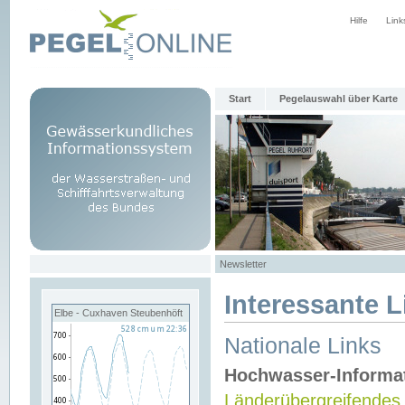
Hilfe
Link
Start
Pegelauswahl über Karte
Newsletter
Interessante L
Elbe - Cuxhaven Steubenhöft
Nationale Links
Hochwasser-Informa
Länderübergreifendes