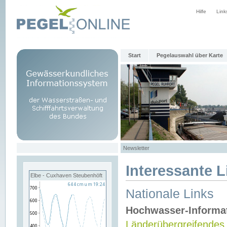
Hilfe
Link
Start
Pegelauswahl über Karte
Newsletter
Interessante L
Elbe - Cuxhaven Steubenhöft
Nationale Links
Hochwasser-Informa
Länderübergreifendes