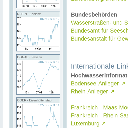
Bundesbehörden
RHEIN - Koblenz
Wasserstraßen- und Sc
Bundesamt für Seesch
Bundesanstalt für G
DONAU - Passau
Internationale Lin
Hochwasserinformat
Bodensee-Anlieger
↗
Rhein-Anlieger
↗
ODER - Eisenhüttenstadt
Frankreich - Maas-Mo
Frankreich - Rhein-Sa
Luxemburg
↗