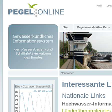
Hilfe
Link
Start
Pegelauswahl über Karte
Newsletter
Interessante L
Elbe - Cuxhaven Steubenhöft
Nationale Links
Hochwasser-Informa
Länderübergreifendes