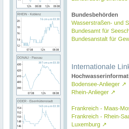
Bundesbehörden
RHEIN - Koblenz
Wasserstraßen- und Sc
Bundesamt für Seesch
Bundesanstalt für G
DONAU - Passau
Internationale Lin
Hochwasserinformat
Bodensee-Anlieger
↗
Rhein-Anlieger
↗
ODER - Eisenhüttenstadt
Frankreich - Maas-Mo
Frankreich - Rhein-Sa
Luxemburg
↗