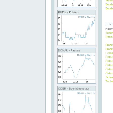
Wasse
Bunde
Bunde
RHEIN - Koblenz
Inte
Hochw
Boden
Rhein
Frank
Frank
DONAU - Passau
Luxe
Öster
Öster
Öster
Öster
Österr
Schw
Tsche
ODER - Eisenhüttenstadt