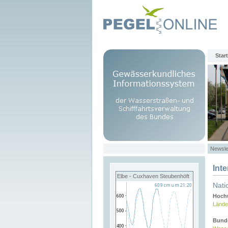
Start
Newsle
Int
Elbe - Cuxhaven Steubenhöft
Nati
Hochw
Lände
Bund