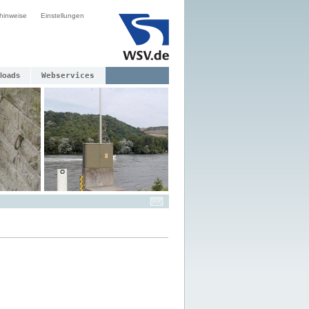
hinweise
Einstellungen
loads
Webservices