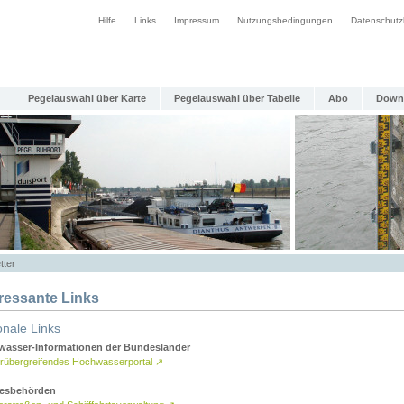
Hilfe
Links
Impressum
Nutzungsbedingungen
Datenschutz
Pegelauswahl über Karte
Pegelauswahl über Tabelle
Abo
Down
tter
eressante Links
onale Links
asser-Informationen der Bundesländer
rübergreifendes Hochwasserportal
↗
esbehörden