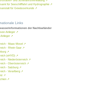
rstraßen- und Schifffahrtsverwaltung
↗
samt für Seeschifffahrt und Hydrographie
↗
sanstalt für Gewässerkunde
↗
rnationale Links
asserinformationen der Nachbarländer
see-Anlieger
↗
-Anlieger
↗
reich - Maas-Mosel
↗
reich - Rhein-Saar
↗
mburg
↗
reich (eHYD)
↗
reich - Niederösterreich
↗
reich - Oberösterreich
↗
reich - Salzburg
↗
eich - Vorarlberg
↗
eiz
↗
chien
↗