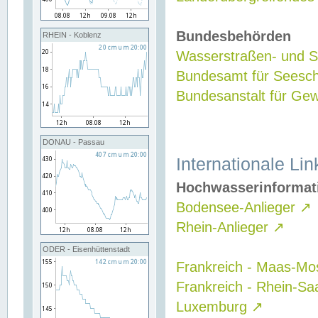
Bundesbehörden
RHEIN - Koblenz
Wasserstraßen- und Sc
Bundesamt für Seesch
Bundesanstalt für G
DONAU - Passau
Internationale Lin
Hochwasserinformat
Bodensee-Anlieger
↗
Rhein-Anlieger
↗
ODER - Eisenhüttenstadt
Frankreich - Maas-Mo
Frankreich - Rhein-Sa
Luxemburg
↗