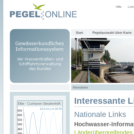
Hilfe
Link
Start
Pegelauswahl über Karte
Newsletter
Interessante L
Elbe - Cuxhaven Steubenhöft
Nationale Links
Hochwasser-Informa
Länderübergreifendes