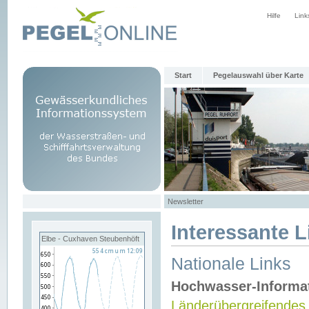
Hilfe
Link
Start
Pegelauswahl über Karte
Newsletter
Interessante L
Elbe - Cuxhaven Steubenhöft
Nationale Links
Hochwasser-Informa
Länderübergreifendes