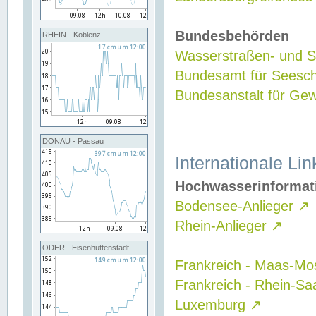
Bundesbehörden
RHEIN - Koblenz
Wasserstraßen- und Sc
Bundesamt für Seesch
Bundesanstalt für G
DONAU - Passau
Internationale Lin
Hochwasserinformat
Bodensee-Anlieger
↗
Rhein-Anlieger
↗
ODER - Eisenhüttenstadt
Frankreich - Maas-Mo
Frankreich - Rhein-Sa
Luxemburg
↗