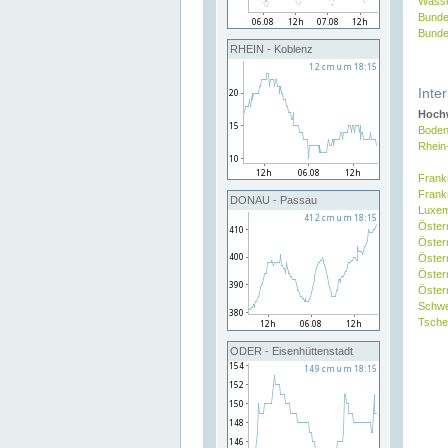
Wasse
Bunde
Bunde
RHEIN - Koblenz
Inte
Hochw
Boden
Rhein
Frank
Frank
DONAU - Passau
Luxe
Öster
Öster
Öster
Öster
Österr
Schw
Tsche
ODER - Eisenhüttenstadt