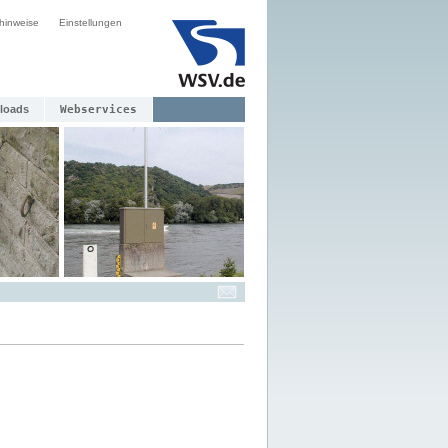
hinweise
Einstellungen
loads
Webservices