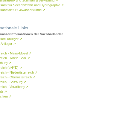
rstraßen- und Schifffahrtsverwaltung
↗
samt für Seeschifffahrt und Hydrographie
↗
sanstalt für Gewässerkunde
↗
rnationale Links
asserinformationen der Nachbarländer
see-Anlieger
↗
-Anlieger
↗
reich - Maas-Mosel
↗
reich - Rhein-Saar
↗
mburg
↗
reich (eHYD)
↗
reich - Niederösterreich
↗
reich - Oberösterreich
↗
reich - Salzburg
↗
eich - Vorarlberg
↗
eiz
↗
chien
↗