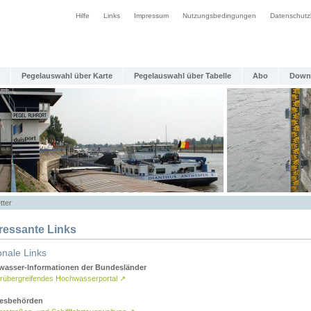
Hilfe
Links
Impressum
Nutzungsbedingungen
Datenschutz
Pegelauswahl über Karte
Pegelauswahl über Tabelle
Abo
Down
tter
eressante Links
onale Links
asser-Informationen der Bundesländer
rübergreifendes Hochwasserportal
↗
esbehörden