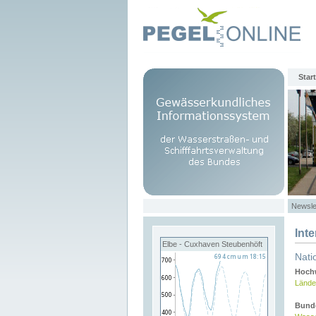
Start
Newsle
Int
Elbe - Cuxhaven Steubenhöft
Nati
Hochw
Lände
Bund