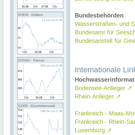
Bundesbehörden
RHEIN - Koblenz
Wasserstraßen- und Sc
Bundesamt für Seesch
Bundesanstalt für G
DONAU - Passau
Internationale Lin
Hochwasserinformat
Bodensee-Anlieger
↗
Rhein-Anlieger
↗
ODER - Eisenhüttenstadt
Frankreich - Maas-Mo
Frankreich - Rhein-Sa
Luxemburg
↗