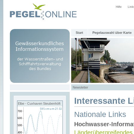
Hilfe
Link
Start
Pegelauswahl über Karte
Newsletter
Interessante L
Elbe - Cuxhaven Steubenhöft
Nationale Links
Hochwasser-Informa
Länderübergreifendes