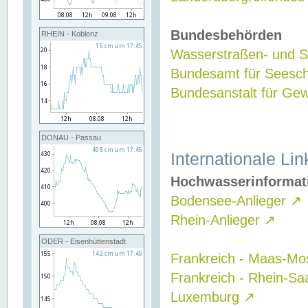
Bundesbehörden
RHEIN - Koblenz
Wasserstraßen- und Sc
Bundesamt für Seesch
Bundesanstalt für G
DONAU - Passau
Internationale Lin
Hochwasserinformat
Bodensee-Anlieger
↗
Rhein-Anlieger
↗
ODER - Eisenhüttenstadt
Frankreich - Maas-Mo
Frankreich - Rhein-Sa
Luxemburg
↗