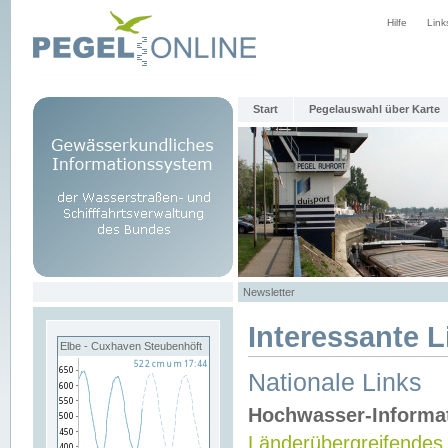
Hilfe
Link
Start
Pegelauswahl über Karte
Newsletter
Interessante L
Elbe - Cuxhaven Steubenhöft
Nationale Links
Hochwasser-Informa
Länderübergreifendes