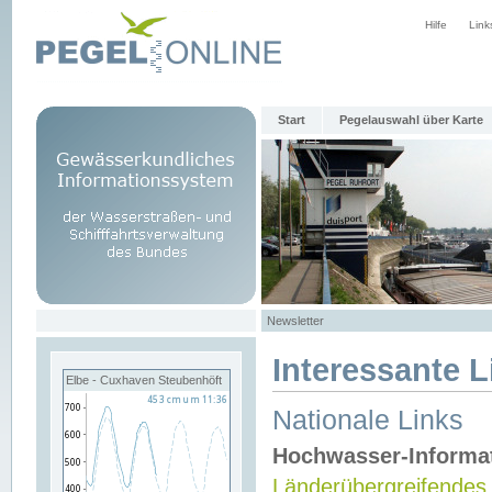
Hilfe
Link
Start
Pegelauswahl über Karte
Newsletter
Interessante L
Elbe - Cuxhaven Steubenhöft
Nationale Links
Hochwasser-Informa
Länderübergreifendes