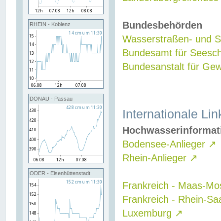
Bundesbehörden
RHEIN - Koblenz
Wasserstraßen- und Sc
Bundesamt für Seesch
Bundesanstalt für G
DONAU - Passau
Internationale Lin
Hochwasserinformat
Bodensee-Anlieger
↗
Rhein-Anlieger
↗
ODER - Eisenhüttenstadt
Frankreich - Maas-Mo
Frankreich - Rhein-Sa
Luxemburg
↗