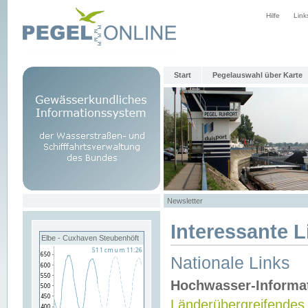
Hilfe
Link
Start
Pegelauswahl über Karte
Newsletter
Interessante L
Elbe - Cuxhaven Steubenhöft
Nationale Links
Hochwasser-Informa
Länderübergreifendes