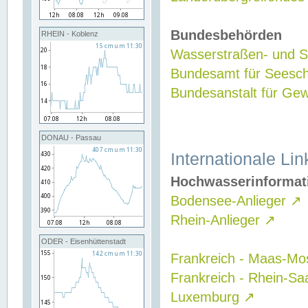
Bundesbehörden
RHEIN - Koblenz
Wasserstraßen- und Sc
Bundesamt für Seesch
Bundesanstalt für G
DONAU - Passau
Internationale Lin
Hochwasserinformat
Bodensee-Anlieger
↗
Rhein-Anlieger
↗
ODER - Eisenhüttenstadt
Frankreich - Maas-Mo
Frankreich - Rhein-Sa
Luxemburg
↗