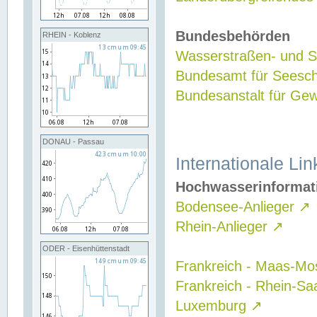
Bundesbehörden
RHEIN - Koblenz
Wasserstraßen- und Sc
Bundesamt für Seesch
Bundesanstalt für G
DONAU - Passau
Internationale Lin
Hochwasserinformat
Bodensee-Anlieger
↗
Rhein-Anlieger
↗
ODER - Eisenhüttenstadt
Frankreich - Maas-Mo
Frankreich - Rhein-Sa
Luxemburg
↗