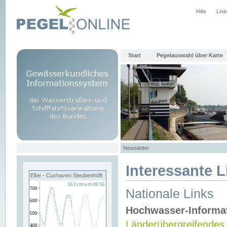
Hilfe
Link
Start
Pegelauswahl über Karte
Newsletter
Interessante L
Elbe - Cuxhaven Steubenhöft
Nationale Links
Hochwasser-Informa
Länderübergreifendes