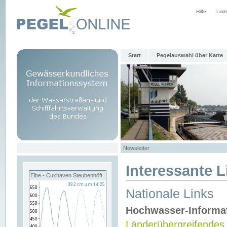
Hilfe
Link
Start
Pegelauswahl über Karte
Newsletter
Interessante L
Elbe - Cuxhaven Steubenhöft
Nationale Links
Hochwasser-Informa
Länderübergreifendes