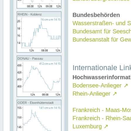
Bundesbehörden
RHEIN - Koblenz
Wasserstraßen- und Sc
Bundesamt für Seesch
Bundesanstalt für G
DONAU - Passau
Internationale Lin
Hochwasserinformat
Bodensee-Anlieger
↗
Rhein-Anlieger
↗
ODER - Eisenhüttenstadt
Frankreich - Maas-Mo
Frankreich - Rhein-Sa
Luxemburg
↗