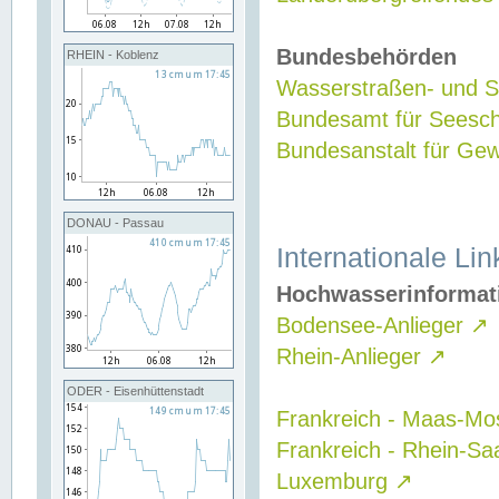
Bundesbehörden
RHEIN - Koblenz
Wasserstraßen- und Sc
Bundesamt für Seesch
Bundesanstalt für G
DONAU - Passau
Internationale Lin
Hochwasserinformat
Bodensee-Anlieger
↗
Rhein-Anlieger
↗
ODER - Eisenhüttenstadt
Frankreich - Maas-Mo
Frankreich - Rhein-Sa
Luxemburg
↗