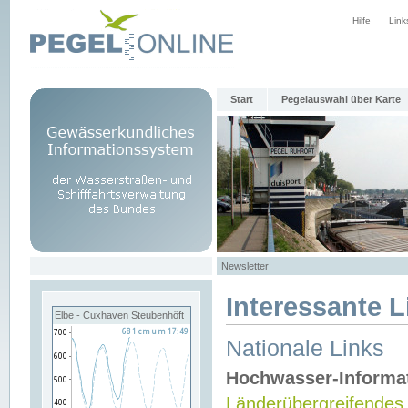
Hilfe
Link
Start
Pegelauswahl über Karte
Newsletter
Interessante L
Elbe - Cuxhaven Steubenhöft
Nationale Links
Hochwasser-Informa
Länderübergreifendes