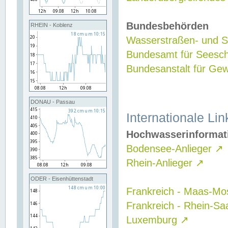
Bundesbehörden
RHEIN - Koblenz
Wasserstraßen- und Sc
Bundesamt für Seesch
Bundesanstalt für G
DONAU - Passau
Internationale Lin
Hochwasserinformat
Bodensee-Anlieger
↗
Rhein-Anlieger
↗
ODER - Eisenhüttenstadt
Frankreich - Maas-Mo
Frankreich - Rhein-Sa
Luxemburg
↗