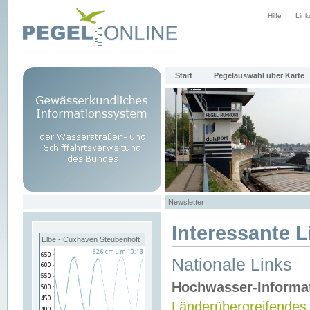
Hilfe
Link
Start
Pegelauswahl über Karte
Newsletter
Interessante L
Elbe - Cuxhaven Steubenhöft
Nationale Links
Hochwasser-Informa
Länderübergreifendes