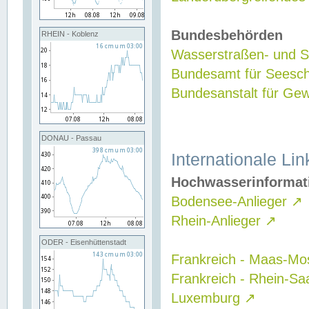
Bundesbehörden
RHEIN - Koblenz
Wasserstraßen- und Sc
Bundesamt für Seesch
Bundesanstalt für G
DONAU - Passau
Internationale Lin
Hochwasserinformat
Bodensee-Anlieger
↗
Rhein-Anlieger
↗
ODER - Eisenhüttenstadt
Frankreich - Maas-Mo
Frankreich - Rhein-Sa
Luxemburg
↗