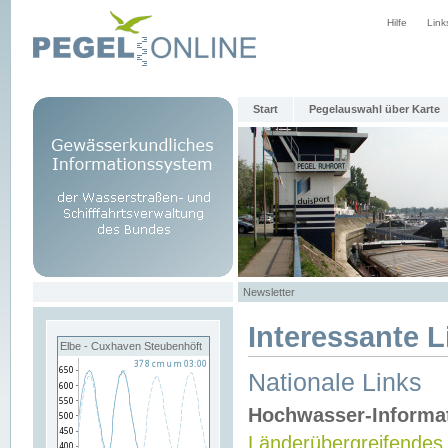
Hilfe
Link
Start
Pegelauswahl über Karte
Newsletter
Interessante L
Elbe - Cuxhaven Steubenhöft
Nationale Links
Hochwasser-Informa
Länderübergreifendes