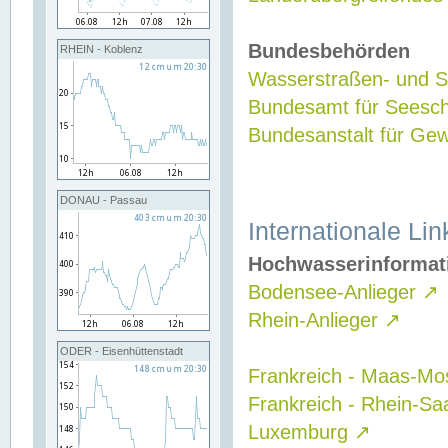
Bundesbehörden
RHEIN - Koblenz
Wasserstraßen- und Sc
Bundesamt für Seesch
Bundesanstalt für G
DONAU - Passau
Internationale Lin
Hochwasserinformat
Bodensee-Anlieger
↗
Rhein-Anlieger
↗
ODER - Eisenhüttenstadt
Frankreich - Maas-Mo
Frankreich - Rhein-Sa
Luxemburg
↗