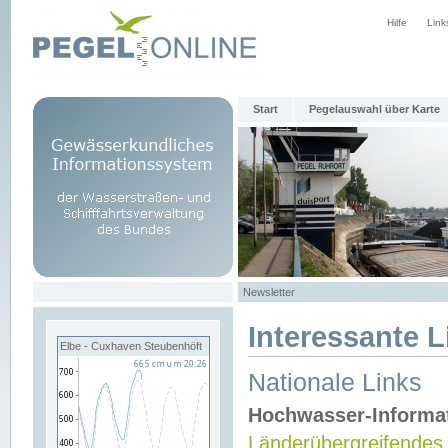
Hilfe
Link
Start
Pegelauswahl über Karte
Newsletter
Interessante L
Elbe - Cuxhaven Steubenhöft
Nationale Links
Hochwasser-Informa
Länderübergreifendes