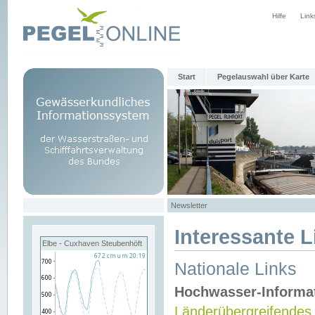
Hilfe
Link
Start
Pegelauswahl über Karte
Newsletter
Interessante L
Elbe - Cuxhaven Steubenhöft
Nationale Links
Hochwasser-Informa
Länderübergreifendes