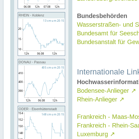
Bundesbehörden
RHEIN - Koblenz
Wasserstraßen- und Sc
Bundesamt für Seesch
Bundesanstalt für G
DONAU - Passau
Internationale Lin
Hochwasserinformat
Bodensee-Anlieger
↗
Rhein-Anlieger
↗
ODER - Eisenhüttenstadt
Frankreich - Maas-Mo
Frankreich - Rhein-Sa
Luxemburg
↗