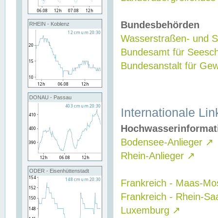
Bundesbehörden
RHEIN - Koblenz
Wasserstraßen- und Sc
Bundesamt für Seesch
Bundesanstalt für G
DONAU - Passau
Internationale Lin
Hochwasserinformat
Bodensee-Anlieger
↗
Rhein-Anlieger
↗
ODER - Eisenhüttenstadt
Frankreich - Maas-Mo
Frankreich - Rhein-Sa
Luxemburg
↗