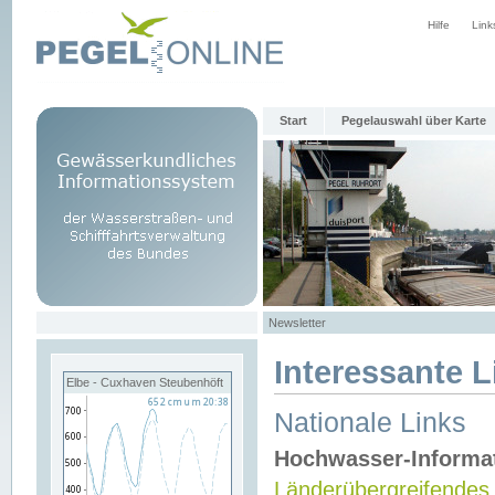
Hilfe
Link
Start
Pegelauswahl über Karte
Newsletter
Interessante L
Elbe - Cuxhaven Steubenhöft
Nationale Links
Hochwasser-Informa
Länderübergreifendes