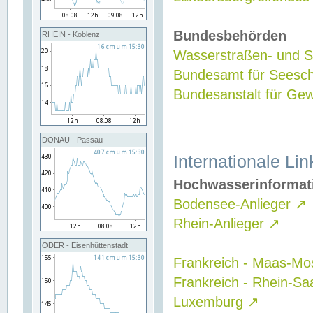
Bundesbehörden
RHEIN - Koblenz
Wasserstraßen- und Sc
Bundesamt für Seesch
Bundesanstalt für G
DONAU - Passau
Internationale Lin
Hochwasserinformat
Bodensee-Anlieger
↗
Rhein-Anlieger
↗
ODER - Eisenhüttenstadt
Frankreich - Maas-Mo
Frankreich - Rhein-Sa
Luxemburg
↗