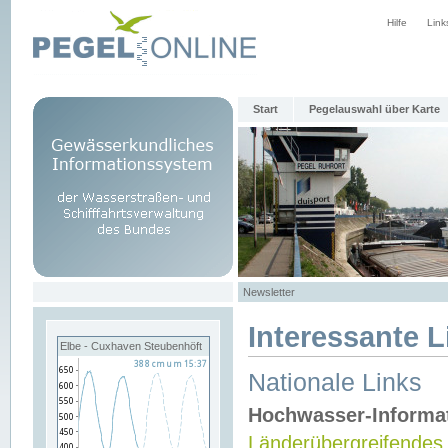
Hilfe
Link
Start
Pegelauswahl über Karte
Newsletter
Interessante L
Elbe - Cuxhaven Steubenhöft
Nationale Links
Hochwasser-Informa
Länderübergreifendes