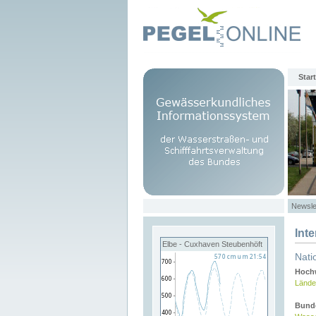
Start
Newsle
Int
Elbe - Cuxhaven Steubenhöft
Nati
Hochw
Lände
Bund