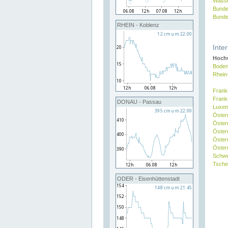
Wasse
Bunde
Bunde
RHEIN - Koblenz
Inte
Hochw
Boden
Rhein
Frank
Frank
DONAU - Passau
Luxe
Öster
Öster
Öster
Öster
Österr
Schw
Tsche
ODER - Eisenhüttenstadt