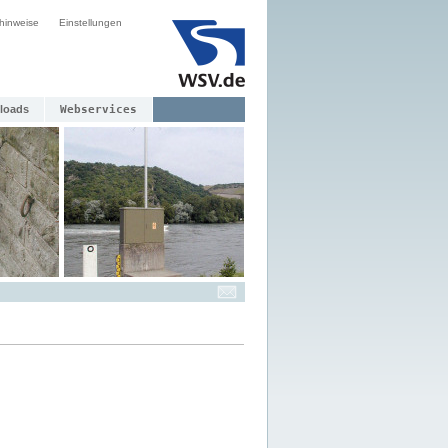
hinweise
Einstellungen
loads
Webservices