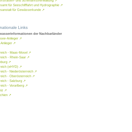
rstraßen- und Schifffahrtsverwaltung
↗
samt für Seeschifffahrt und Hydrographie
↗
sanstalt für Gewässerkunde
↗
rnationale Links
asserinformationen der Nachbarländer
see-Anlieger
↗
-Anlieger
↗
reich - Maas-Mosel
↗
reich - Rhein-Saar
↗
mburg
↗
reich (eHYD)
↗
reich - Niederösterreich
↗
reich - Oberösterreich
↗
reich - Salzburg
↗
eich - Vorarlberg
↗
eiz
↗
chien
↗