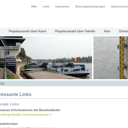
Hilfe
Links
Impressum
Nutzungsbedingungen
Datenschutz
Pegelauswahl über Karte
Pegelauswahl über Tabelle
Abo
Down
tter
eressante Links
onale Links
asser-Informationen der Bundesländer
rübergreifendes Hochwasserportal
↗
esbehörden