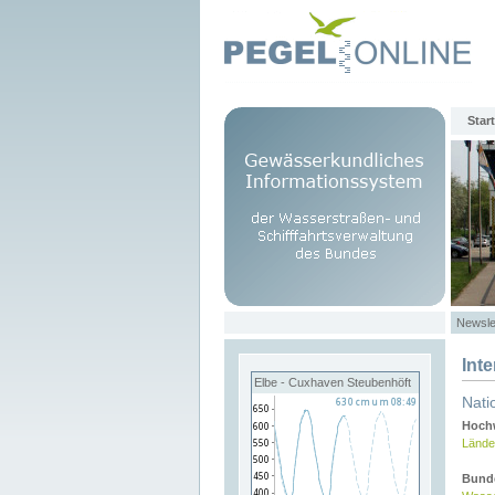
Start
Newsle
Int
Elbe - Cuxhaven Steubenhöft
Nati
Hochw
Lände
Bund