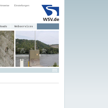
hinweise
Einstellungen
loads
Webservices