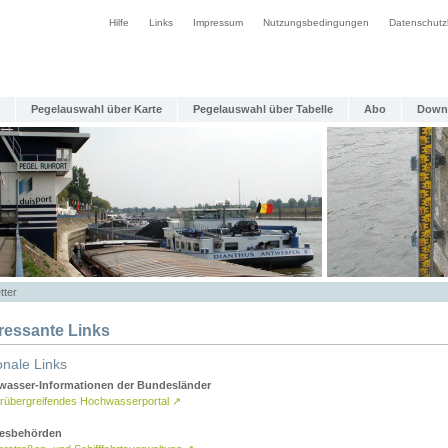
Hilfe
Links
Impressum
Nutzungsbedingungen
Datenschutz
Pegelauswahl über Karte
Pegelauswahl über Tabelle
Abo
Down
tter
eressante Links
onale Links
asser-Informationen der Bundesländer
rübergreifendes Hochwasserportal
↗
esbehörden