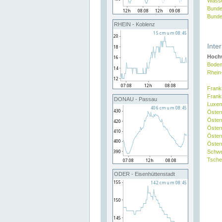
Wasse
Bunde
Bunde
RHEIN - Koblenz
Inte
Hochw
Boden
Rhein
Frank
Frank
DONAU - Passau
Luxe
Öster
Öster
Öster
Öster
Österr
Schw
Tsche
ODER - Eisenhüttenstadt