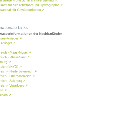
rstraßen- und Schifffahrtsverwaltung
↗
samt für Seeschifffahrt und Hydrographie
↗
sanstalt für Gewässerkunde
↗
rnationale Links
asserinformationen der Nachbarländer
see-Anlieger
↗
-Anlieger
↗
reich - Maas-Mosel
↗
reich - Rhein-Saar
↗
mburg
↗
reich (eHYD)
↗
reich - Niederösterreich
↗
reich - Oberösterreich
↗
reich - Salzburg
↗
eich - Vorarlberg
↗
eiz
↗
chien
↗