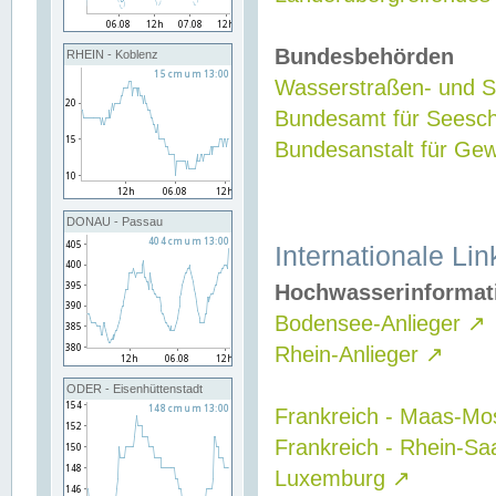
Bundesbehörden
RHEIN - Koblenz
Wasserstraßen- und Sc
Bundesamt für Seesch
Bundesanstalt für G
DONAU - Passau
Internationale Lin
Hochwasserinformat
Bodensee-Anlieger
↗
Rhein-Anlieger
↗
ODER - Eisenhüttenstadt
Frankreich - Maas-Mo
Frankreich - Rhein-Sa
Luxemburg
↗