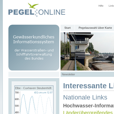
Hilfe
Link
Start
Pegelauswahl über Karte
Newsletter
Interessante L
Elbe - Cuxhaven Steubenhöft
Nationale Links
Hochwasser-Informa
Länderübergreifendes