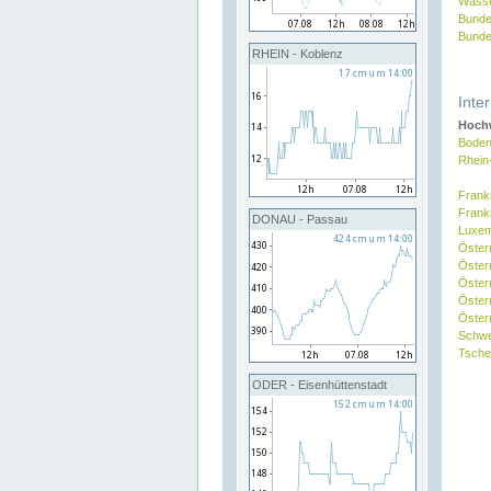
Wasse
Bunde
Bunde
RHEIN - Koblenz
Inte
Hochw
Boden
Rhein
Frank
Frank
DONAU - Passau
Luxe
Öster
Öster
Öster
Öster
Österr
Schw
Tsche
ODER - Eisenhüttenstadt