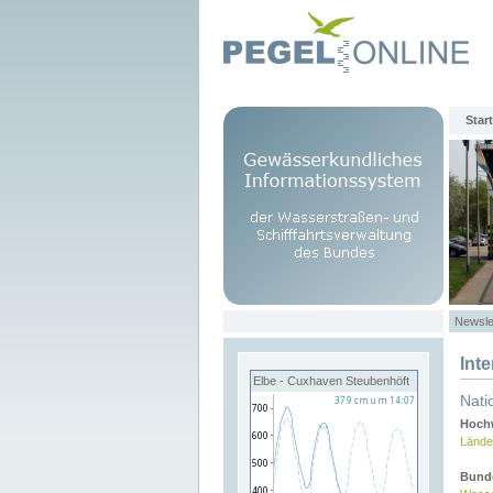
Start
Newsle
Int
Elbe - Cuxhaven Steubenhöft
Nati
Hochw
Lände
Bund