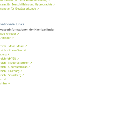
rstraßen- und Schifffahrtsverwaltung
↗
samt für Seeschifffahrt und Hydrographie
↗
sanstalt für Gewässerkunde
↗
rnationale Links
asserinformationen der Nachbarländer
see-Anlieger
↗
-Anlieger
↗
reich - Maas-Mosel
↗
reich - Rhein-Saar
↗
mburg
↗
reich (eHYD)
↗
reich - Niederösterreich
↗
reich - Oberösterreich
↗
reich - Salzburg
↗
eich - Vorarlberg
↗
eiz
↗
chien
↗