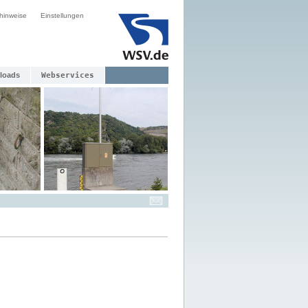
hinweise
Einstellungen
loads
Webservices