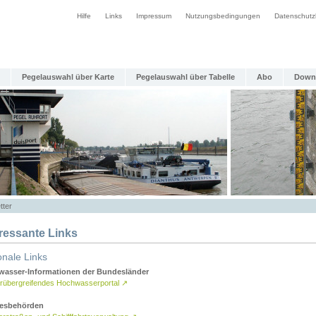
Hilfe
Links
Impressum
Nutzungsbedingungen
Datenschutz
Pegelauswahl über Karte
Pegelauswahl über Tabelle
Abo
Down
tter
eressante Links
onale Links
asser-Informationen der Bundesländer
rübergreifendes Hochwasserportal
↗
esbehörden