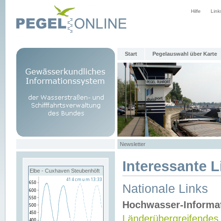
Hilfe
Link
Start
Pegelauswahl über Karte
Newsletter
Interessante L
Elbe - Cuxhaven Steubenhöft
Nationale Links
Hochwasser-Informa
Länderübergreifendes