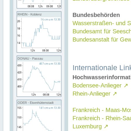
Bundesbehörden
RHEIN - Koblenz
Wasserstraßen- und Sc
Bundesamt für Seesch
Bundesanstalt für G
DONAU - Passau
Internationale Lin
Hochwasserinformat
Bodensee-Anlieger
↗
Rhein-Anlieger
↗
ODER - Eisenhüttenstadt
Frankreich - Maas-Mo
Frankreich - Rhein-Sa
Luxemburg
↗