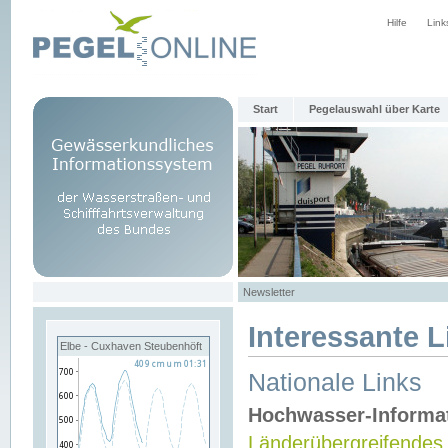
Hilfe
Link
Start
Pegelauswahl über Karte
Newsletter
Interessante L
Elbe - Cuxhaven Steubenhöft
Nationale Links
Hochwasser-Informa
Länderübergreifendes