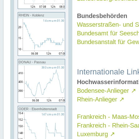
Bundesbehörden
RHEIN - Koblenz
Wasserstraßen- und Sc
Bundesamt für Seesch
Bundesanstalt für G
DONAU - Passau
Internationale Lin
Hochwasserinformat
Bodensee-Anlieger
↗
Rhein-Anlieger
↗
ODER - Eisenhüttenstadt
Frankreich - Maas-Mo
Frankreich - Rhein-Sa
Luxemburg
↗