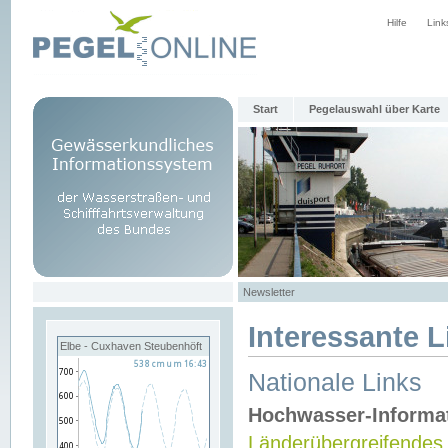
Hilfe
Link
Start
Pegelauswahl über Karte
Newsletter
Interessante L
Elbe - Cuxhaven Steubenhöft
Nationale Links
Hochwasser-Informa
Länderübergreifendes