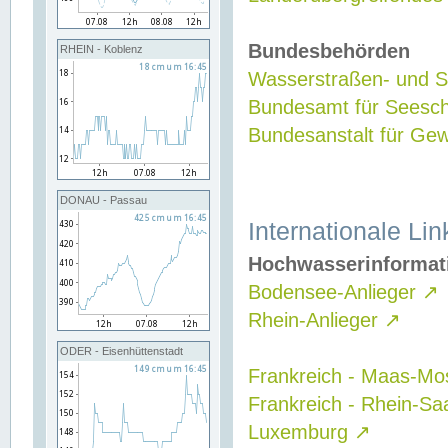
Bundesbehörden
RHEIN - Koblenz
Wasserstraßen- und Sc
Bundesamt für Seesch
Bundesanstalt für G
DONAU - Passau
Internationale Lin
Hochwasserinformat
Bodensee-Anlieger
↗
Rhein-Anlieger
↗
ODER - Eisenhüttenstadt
Frankreich - Maas-Mo
Frankreich - Rhein-Sa
Luxemburg
↗