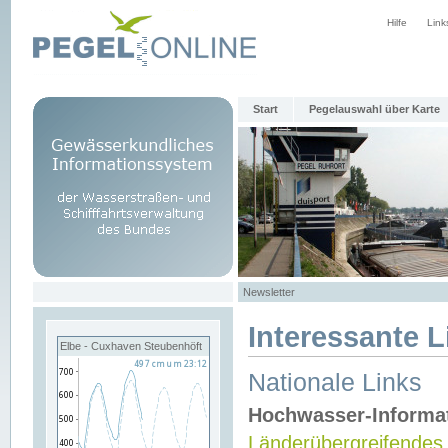
Hilfe
Link
Start
Pegelauswahl über Karte
Newsletter
Interessante L
Elbe - Cuxhaven Steubenhöft
Nationale Links
Hochwasser-Informa
Länderübergreifendes