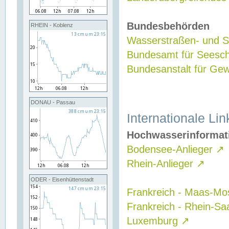
Bundesbehörden
RHEIN - Koblenz
Wasserstraßen- und Sc
Bundesamt für Seesch
Bundesanstalt für G
DONAU - Passau
Internationale Lin
Hochwasserinformat
Bodensee-Anlieger
↗
Rhein-Anlieger
↗
ODER - Eisenhüttenstadt
Frankreich - Maas-Mo
Frankreich - Rhein-Sa
Luxemburg
↗