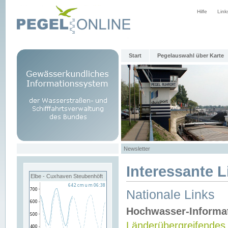
Hilfe
Link
Start
Pegelauswahl über Karte
Newsletter
Interessante L
Elbe - Cuxhaven Steubenhöft
Nationale Links
Hochwasser-Informa
Länderübergreifendes