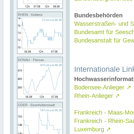
Bundesbehörden
RHEIN - Koblenz
Wasserstraßen- und Sc
Bundesamt für Seesch
Bundesanstalt für G
DONAU - Passau
Internationale Lin
Hochwasserinformat
Bodensee-Anlieger
↗
Rhein-Anlieger
↗
ODER - Eisenhüttenstadt
Frankreich - Maas-Mo
Frankreich - Rhein-Sa
Luxemburg
↗