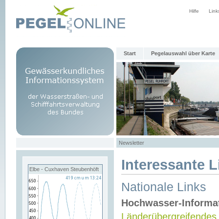
Hilfe
Link
Start
Pegelauswahl über Karte
Newsletter
Interessante L
Elbe - Cuxhaven Steubenhöft
Nationale Links
Hochwasser-Informa
Länderübergreifendes