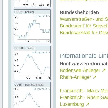
Bundesbehörden
RHEIN - Koblenz
Wasserstraßen- und Sc
Bundesamt für Seesch
Bundesanstalt für G
DONAU - Passau
Internationale Lin
Hochwasserinformat
Bodensee-Anlieger
↗
Rhein-Anlieger
↗
ODER - Eisenhüttenstadt
Frankreich - Maas-Mo
Frankreich - Rhein-Sa
Luxemburg
↗