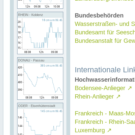
Bundesbehörden
RHEIN - Koblenz
Wasserstraßen- und Sc
Bundesamt für Seesch
Bundesanstalt für G
DONAU - Passau
Internationale Lin
Hochwasserinformat
Bodensee-Anlieger
↗
Rhein-Anlieger
↗
ODER - Eisenhüttenstadt
Frankreich - Maas-Mo
Frankreich - Rhein-Sa
Luxemburg
↗