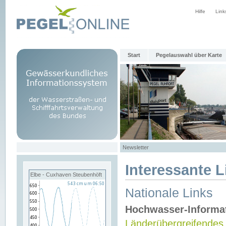
Hilfe
Link
Start
Pegelauswahl über Karte
Newsletter
Interessante L
Elbe - Cuxhaven Steubenhöft
Nationale Links
Hochwasser-Informa
Länderübergreifendes