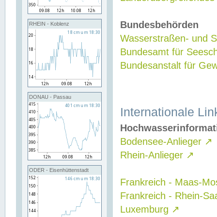
Bundesbehörden
RHEIN - Koblenz
Wasserstraßen- und Sc
Bundesamt für Seesch
Bundesanstalt für G
DONAU - Passau
Internationale Lin
Hochwasserinformat
Bodensee-Anlieger
↗
Rhein-Anlieger
↗
ODER - Eisenhüttenstadt
Frankreich - Maas-Mo
Frankreich - Rhein-Sa
Luxemburg
↗