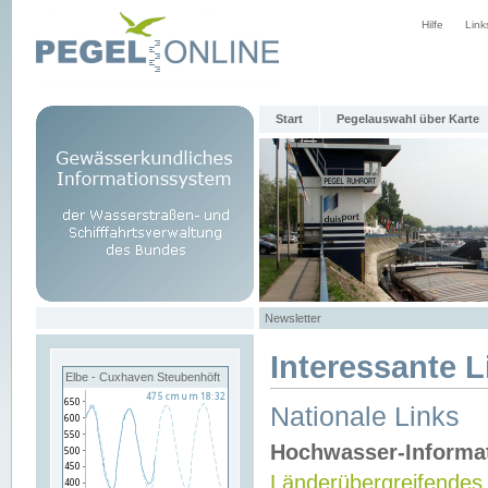
Hilfe
Link
Start
Pegelauswahl über Karte
Newsletter
Interessante L
Elbe - Cuxhaven Steubenhöft
Nationale Links
Hochwasser-Informa
Länderübergreifendes