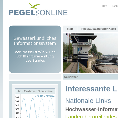
Hilfe
Link
Start
Pegelauswahl über Karte
Newsletter
Interessante L
Elbe - Cuxhaven Steubenhöft
Nationale Links
Hochwasser-Informa
Länderübergreifendes