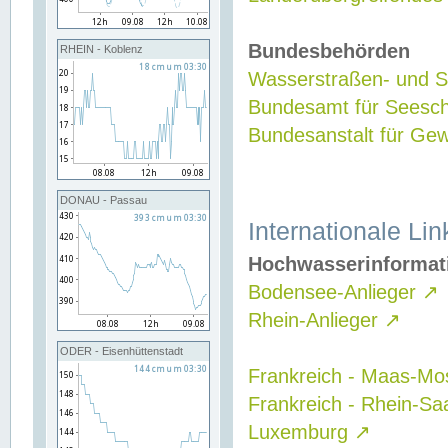
Bundesbehörden
RHEIN - Koblenz
Wasserstraßen- und Sc
Bundesamt für Seesch
Bundesanstalt für G
DONAU - Passau
Internationale Lin
Hochwasserinformat
Bodensee-Anlieger
↗
Rhein-Anlieger
↗
ODER - Eisenhüttenstadt
Frankreich - Maas-Mo
Frankreich - Rhein-Sa
Luxemburg
↗