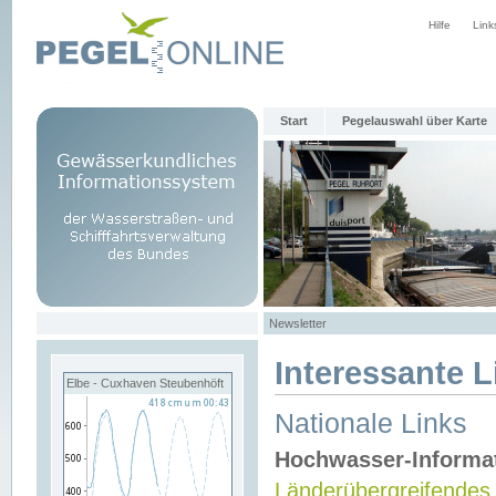
Hilfe
Link
Start
Pegelauswahl über Karte
Newsletter
Interessante L
Elbe - Cuxhaven Steubenhöft
Nationale Links
Hochwasser-Informa
Länderübergreifendes