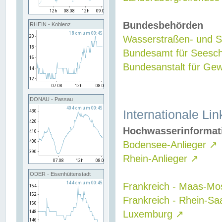
Bundesbehörden
RHEIN - Koblenz
Wasserstraßen- und Sc
Bundesamt für Seesch
Bundesanstalt für G
DONAU - Passau
Internationale Lin
Hochwasserinformat
Bodensee-Anlieger
↗
Rhein-Anlieger
↗
ODER - Eisenhüttenstadt
Frankreich - Maas-Mo
Frankreich - Rhein-Sa
Luxemburg
↗