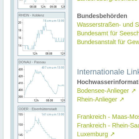
Bundesbehörden
RHEIN - Koblenz
Wasserstraßen- und Sc
Bundesamt für Seesch
Bundesanstalt für G
DONAU - Passau
Internationale Lin
Hochwasserinformat
Bodensee-Anlieger
↗
Rhein-Anlieger
↗
ODER - Eisenhüttenstadt
Frankreich - Maas-Mo
Frankreich - Rhein-Sa
Luxemburg
↗