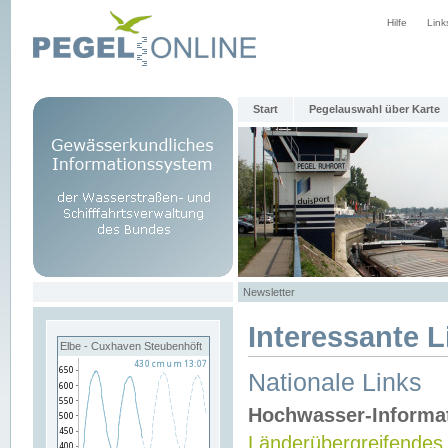
Hilfe
Link
Start
Pegelauswahl über Karte
Newsletter
Interessante L
Elbe - Cuxhaven Steubenhöft
Nationale Links
Hochwasser-Informa
Länderübergreifendes