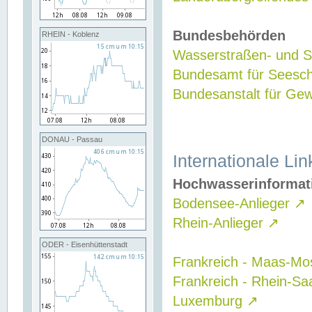
Bundesbehörden
RHEIN - Koblenz
Wasserstraßen- und Sc
Bundesamt für Seesch
Bundesanstalt für G
DONAU - Passau
Internationale Lin
Hochwasserinformat
Bodensee-Anlieger
↗
Rhein-Anlieger
↗
ODER - Eisenhüttenstadt
Frankreich - Maas-Mo
Frankreich - Rhein-Sa
Luxemburg
↗