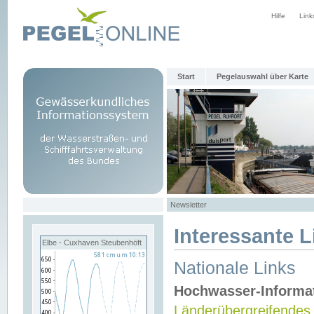
Hilfe
Link
Start
Pegelauswahl über Karte
Newsletter
Interessante L
Elbe - Cuxhaven Steubenhöft
Nationale Links
Hochwasser-Informa
Länderübergreifendes