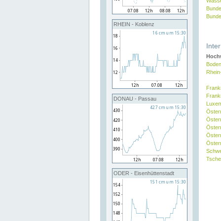
Wasse
Bunde
Bunde
RHEIN - Koblenz
Inte
Hochw
Boden
Rhein
Frank
Frank
DONAU - Passau
Luxe
Öster
Öster
Öster
Öster
Österr
Schw
Tsche
ODER - Eisenhüttenstadt