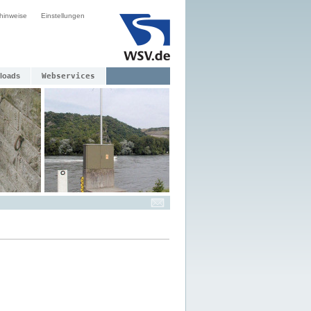
hinweise
Einstellungen
loads
Webservices