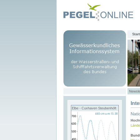
Start
Newsle
Int
Elbe - Cuxhaven Steubenhöft
Nati
Hochw
Lände
Bund