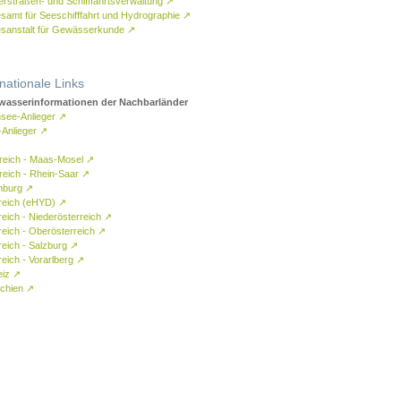
rstraßen- und Schifffahrtsverwaltung
↗
samt für Seeschifffahrt und Hydrographie
↗
sanstalt für Gewässerkunde
↗
rnationale Links
asserinformationen der Nachbarländer
see-Anlieger
↗
-Anlieger
↗
reich - Maas-Mosel
↗
reich - Rhein-Saar
↗
mburg
↗
reich (eHYD)
↗
reich - Niederösterreich
↗
reich - Oberösterreich
↗
reich - Salzburg
↗
eich - Vorarlberg
↗
eiz
↗
chien
↗