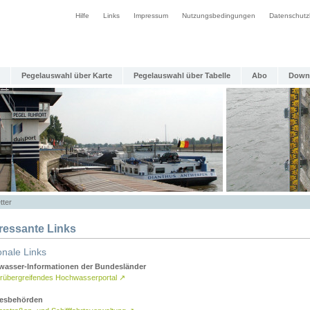
Hilfe
Links
Impressum
Nutzungsbedingungen
Datenschutz
Pegelauswahl über Karte
Pegelauswahl über Tabelle
Abo
Down
tter
eressante Links
onale Links
asser-Informationen der Bundesländer
rübergreifendes Hochwasserportal
↗
esbehörden