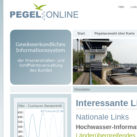
Hilfe
Link
Start
Pegelauswahl über Karte
Newsletter
Interessante L
Elbe - Cuxhaven Steubenhöft
Nationale Links
Hochwasser-Informa
Länderübergreifendes