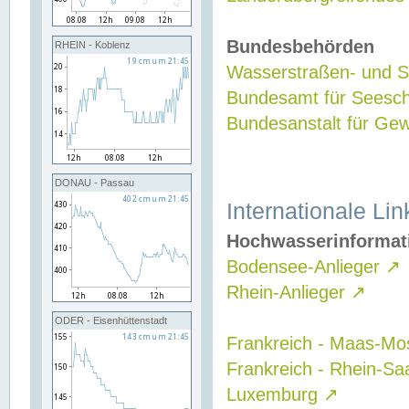
Bundesbehörden
RHEIN - Koblenz
Wasserstraßen- und Sc
Bundesamt für Seesch
Bundesanstalt für G
DONAU - Passau
Internationale Lin
Hochwasserinformat
Bodensee-Anlieger
↗
Rhein-Anlieger
↗
ODER - Eisenhüttenstadt
Frankreich - Maas-Mo
Frankreich - Rhein-Sa
Luxemburg
↗