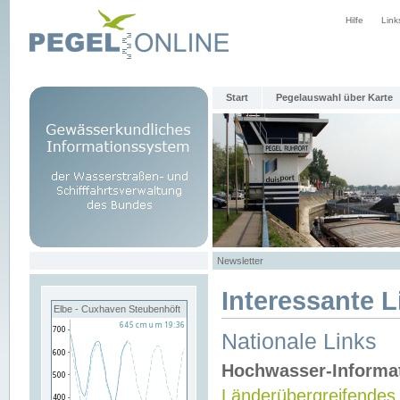
Hilfe
Link
Start
Pegelauswahl über Karte
Newsletter
Interessante L
Elbe - Cuxhaven Steubenhöft
Nationale Links
Hochwasser-Informa
Länderübergreifendes