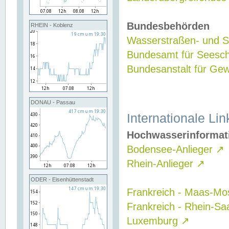
Bundesbehörden
RHEIN - Koblenz
Wasserstraßen- und Sc
Bundesamt für Seesch
Bundesanstalt für G
DONAU - Passau
Internationale Lin
Hochwasserinformat
Bodensee-Anlieger
↗
Rhein-Anlieger
↗
ODER - Eisenhüttenstadt
Frankreich - Maas-Mo
Frankreich - Rhein-Sa
Luxemburg
↗