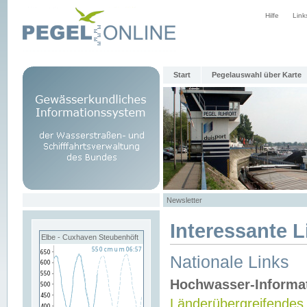
Hilfe
Link
Start
Pegelauswahl über Karte
Newsletter
Interessante L
Elbe - Cuxhaven Steubenhöft
Nationale Links
Hochwasser-Informa
Länderübergreifendes