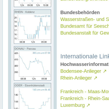
Bundesbehörden
RHEIN - Koblenz
Wasserstraßen- und Sc
Bundesamt für Seesch
Bundesanstalt für G
DONAU - Passau
Internationale Lin
Hochwasserinformat
Bodensee-Anlieger
↗
Rhein-Anlieger
↗
ODER - Eisenhüttenstadt
Frankreich - Maas-Mo
Frankreich - Rhein-Sa
Luxemburg
↗